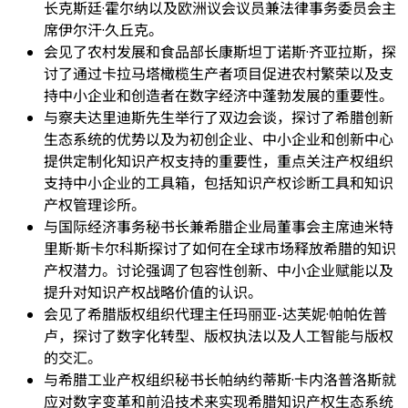
长克斯廷·霍尔纳以及欧洲议会议员兼法律事务委员会主
席伊尔汗·久丘克。
会见了农村发展和食品部长康斯坦丁诺斯·齐亚拉斯，探
讨了通过卡拉马塔橄榄生产者项目促进农村繁荣以及支
持中小企业和创造者在数字经济中蓬勃发展的重要性。
与察夫达里迪斯先生举行了双边会谈，探讨了希腊创新
生态系统的优势以及为初创企业、中小企业和创新中心
提供定制化知识产权支持的重要性，重点关注产权组织
支持中小企业的工具箱，包括知识产权诊断工具和知识
产权管理诊所。
与国际经济事务秘书长兼希腊企业局董事会主席迪米特
里斯·斯卡尔科斯探讨了如何在全球市场释放希腊的知识
产权潜力。讨论强调了包容性创新、中小企业赋能以及
提升对知识产权战略价值的认识。
会见了希腊版权组织代理主任玛丽亚-达芙妮·帕帕佐普
卢，探讨了数字化转型、版权执法以及人工智能与版权
的交汇。
与希腊工业产权组织秘书长帕纳约蒂斯·卡内洛普洛斯就
应对数字变革和前沿技术来实现希腊知识产权生态系统