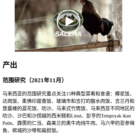
产出
范围研究（2021年11月）
马来西亚的范围研究重点关注15种典型菜肴和食谱：椰浆饭、
达岗饭、柔佛印度香饭、玻璃市和吉打的酸水肉饭、吉兰丹和
登嘉楼的蓝花饭、叻沙、马来式竹筒饭、马来西亚不同地区的
叻沙、沙巴和沙捞越的西米糕和Linut
、彭亨的
Tempoyak ikan
Patin
、霹雳的仁当、森美兰的熏牛肉炖牛肉、马六甲的亚参辣
鱼、槟城的沙嗲和扁担饭
。