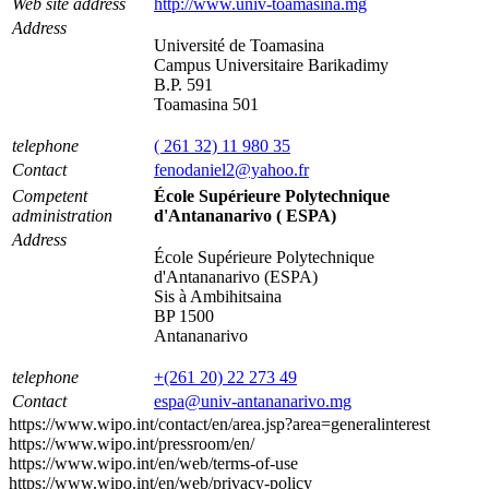
Web site address
http://www.univ-toamasina.mg
Address
Université de Toamasina
Campus Universitaire Barikadimy
B.P. 591
Toamasina 501
telephone
( 261 32) 11 980 35
Contact
fenodaniel2@yahoo.fr
Competent
École Supérieure Polytechnique
administration
d'Antananarivo ( ESPA)
Address
École Supérieure Polytechnique
d'Antananarivo (ESPA)
Sis à Ambihitsaina
BP 1500
Antananarivo
telephone
+(261 20) 22 273 49
Contact
espa@univ-antananarivo.mg
https://www.wipo.int/contact/en/area.jsp?area=generalinterest
https://www.wipo.int/pressroom/en/
https://www.wipo.int/en/web/terms-of-use
https://www.wipo.int/en/web/privacy-policy