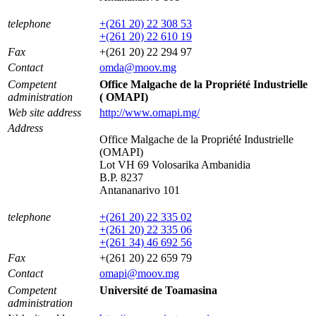
telephone
+(261 20) 22 308 53
+(261 20) 22 610 19
Fax
+(261 20) 22 294 97
Contact
omda@moov.mg
Competent
Office Malgache de la Propriété Industrielle
administration
( OMAPI)
Web site address
http://www.omapi.mg/
Address
Office Malgache de la Propriété Industrielle
(OMAPI)
Lot VH 69 Volosarika Ambanidia
B.P. 8237
Antananarivo 101
telephone
+(261 20) 22 335 02
+(261 20) 22 335 06
+(261 34) 46 692 56
Fax
+(261 20) 22 659 79
Contact
omapi@moov.mg
Competent
Université de Toamasina
administration