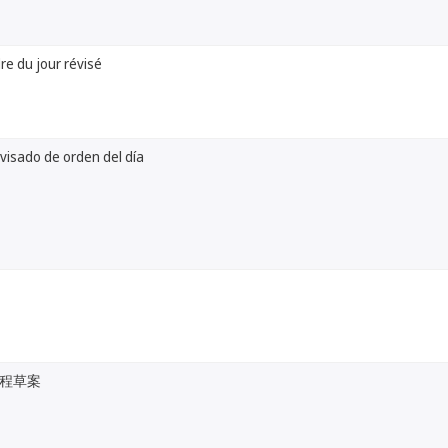
dre du jour révisé
visado de orden del día
程草案