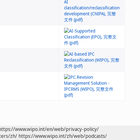
https://www.wipo.int/en/web/privacy-policy/
ters/zh/
https://www.wipo.int/zh/web/podcasts/