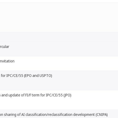
ircular
invitation
 for IPC/CE/55 (EPO and USPTO)
 and update of FI/F term for IPC/CE/55 (JPO)
 sharing of AI classification/reclassification development (CNIPA)