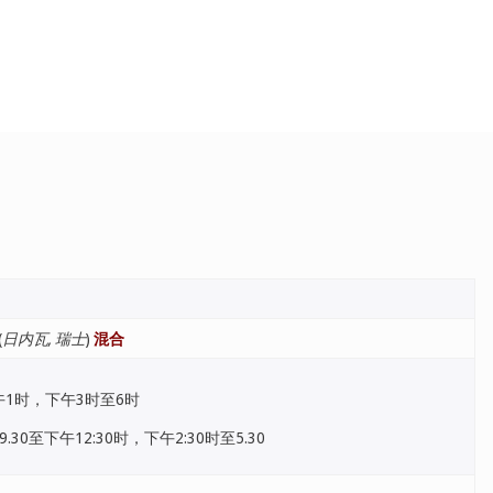
(
日内瓦, 瑞士
)
混合
午1时，下午3时至6时
30至下午12:30时，下午2:30时至5.30