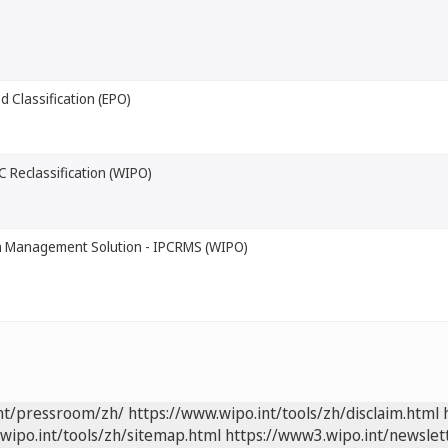
 Classification (EPO)
C Reclassification (WIPO)
n Management Solution - IPCRMS (WIPO)
int/pressroom/zh/
https://www.wipo.int/tools/zh/disclaim.html
wipo.int/tools/zh/sitemap.html
https://www3.wipo.int/newslet