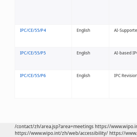
IPC/CE/55/P4
English
AI-Supported
IPC/CE/55/P5
English
AI-based IP
IPC/CE/55/P6
English
IPC Revisio
/contact/zh/area.jsp?area=meetings
https://www.wipo.
https://www.wipo.int/zh/web/accessibility/
https://www.