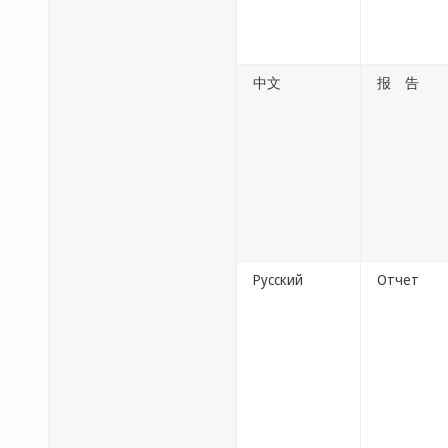
中文
报 告
Русский
Отчет