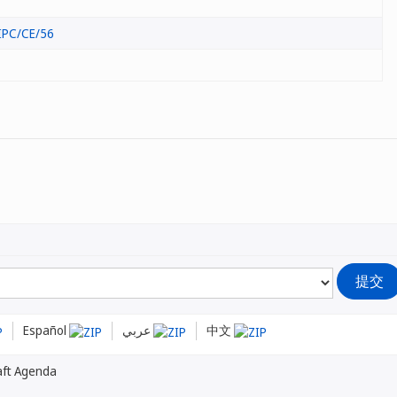
IPC/CE/56
Español
عربي
中文
aft Agenda