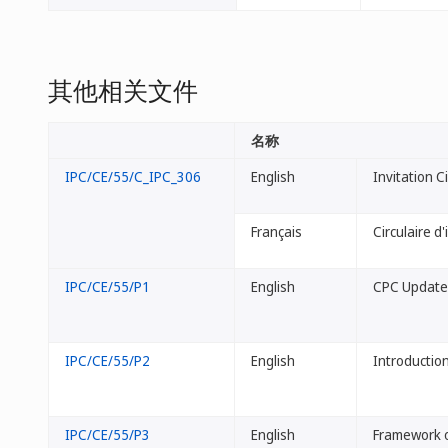
其他相关文件
名称
IPC/CE/55/C_IPC_306
English
Invitation C
Français
Circulaire d'
IPC/CE/55/P1
English
CPC Update
IPC/CE/55/P2
English
Introduction
IPC/CE/55/P3
English
Framework on