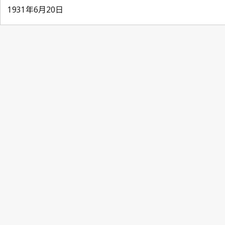
1931年6月20日
Berne Notification No. 230
Berne Notification No. 27