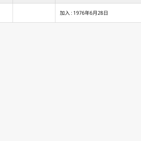
加入 : 1976年6月28日
Berne Notification No. 81
Berne Notification No. 81