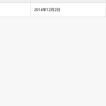
2014年12月2日
Berne Notification No. 271