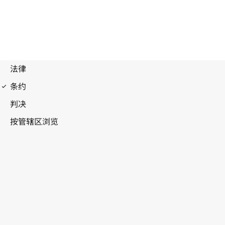
洛迦诺协定