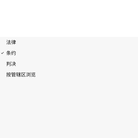
洛迦诺协定