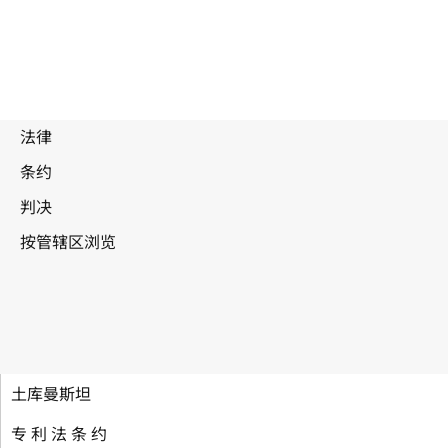
土库曼斯坦
专 利 法 条 约