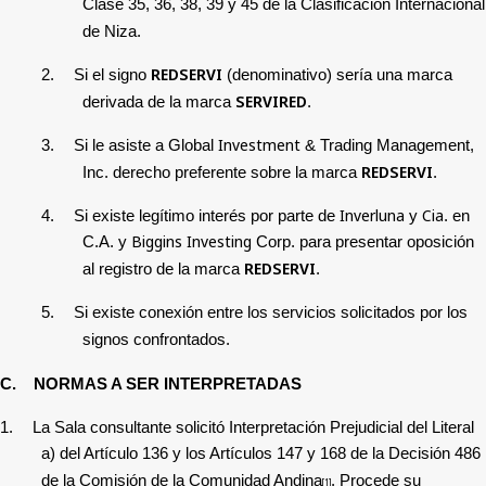
Clase 35, 36, 38, 39 y 45 de la Clasificación Internacional
de Niza.
REDSERVI
2.
Si el signo
(denominativo) sería una marca
SERVIRED
derivada de la marca
.
Investment
3.
Si le asiste a Global
& Trading Management,
REDSERVI
Inc. derecho preferente sobre la marca
.
Inverluna
Cia
4.
Si existe legítimo interés por parte de
y
. en
Biggins
Investing
C.A. y
Corp. para presentar oposición
REDSERVI
al registro de la marca
.
5.
Si existe conexión entre los servicios solicitados por los
signos confrontados.
C.
NORMAS A SER INTERPRETADAS
1.
La Sala consultante
solicitó Interpretación Prejudicial
del Literal
a) del Artículo 136 y los Artículos 147 y 168 de la Decisión 486
de la Comisión de la Comunidad Andina
. Procede su
[1]