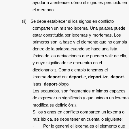
ayudaría a entender cómo el signo es percibido en
el mercado.
(ii)
Se debe establecer si los signos en conflicto
comparten un mismo lexema.
Una palabra puede
estar constituida por lexemas y morfemas. Los
primeros son la base y el elemento que no cambia
dentro de la palabra cuando se hace una lista
léxica de las derivaciones que pueden salir de ella,
y cuyo significado se encuentra en el
diccionario
.
Como ejemplo tenemos el
[12]
lexema
deport
en:
deport
-e,
deport
-ivo,
deport
-
istas,
deport
-ólogo
.
Los segundos,
son fragmentos mínimos capaces
de expresar un significado y que unido a un lexema
modifica su definición
.
[13]
Si los signos en conflicto comparten un lexema o
raíz léxica, se debe tener en cuenta lo siguiente:
·
Por lo general el lexema es el elemento que