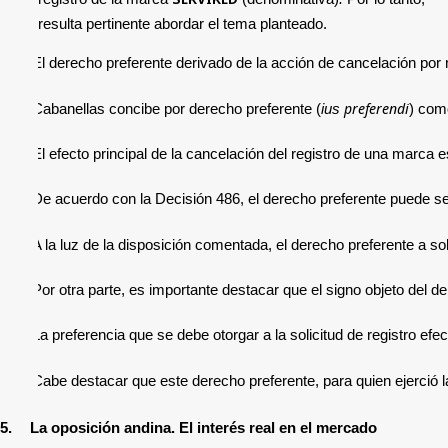
resulta pertinente abordar el tema planteado.
4.2.
El derecho preferente derivado de la acción de cancelación por
preferendi
4.3.
Cabanellas concibe por derecho preferente (
ius
) com
4.4.
El efecto principal de la cancelación del registro de una marca 
4.5.
De acuerdo con la Decisión 486, el derecho preferente puede ser 
4.6.
A la luz de la disposición comentada, el derecho preferente a sol
4.7.
Por otra parte, es importante destacar que el signo objeto del 
4.8.
La preferencia que se debe otorgar a la solicitud de registro ef
4.9.
Cabe 
destacar que este derecho preferente, para quien ejerció l
5.
La oposición andina. El interés real en el mercado