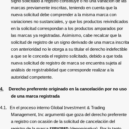
signo solicitado a registro constituye o no una variación de las
marcas previamente inscritas, teniendo en cuenta que la
nueva solicitud debe comprender a la misma marca con
variaciones no sustanciales, y que los productos reivindicados
en la solicitud correspondan a los productos amparados por
las marcas ya registradas. Asimismo, cabe recalcar que la
solicitud de registro de un signo derivado de una marca inscrita
con anterioridad no le otorga a su titular el derecho indefectible
a que se le conceda el registro solicitado, debido a que toda
nueva solicitud de registro de marca se encuentra sujeta al
registrabilidad
análisis de
que corresponde realizar a la
autoridad competente.
4.
Derecho preferente originado en la cancelación por no uso
de una marca registrada
Investment
4.1.
En el proceso interno
Global
& Trading
Inc
Management,
argumentó que goza del derecho preferente
a registro con ocasión de la solicitud de cancelación del
SERVIRED
registro de la marca
(denominativa)
.
Por lo tanto,