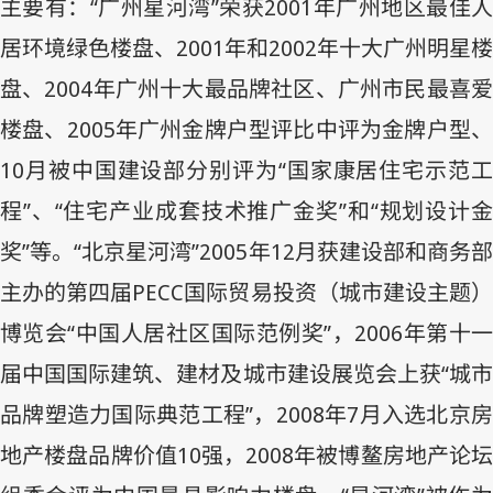
主要有：“广州星河湾”荣获
2001
年广州地区最佳
居环境绿色楼盘、
2001
年和
2002
年十大广州明星楼
盘、
2004
年广州十大最品牌社区、广州市民最喜
楼盘、
2005
年广州金牌户型评比中评为金牌户型
10
月被中国建设部分别评为“国家康居住宅示范工
程”、“住宅产业成套技术推广金奖”和“规划设计金
奖”等。“北京星河湾”
2005
年
12
月获建设部和商务
主办的第四届
PECC
国际贸易投资（城市建设主题
博览会“中国人居社区国际范例奖”，
2006
年第十
届中国国际建筑、建材及城市建设展览会上获“城市
品牌塑造力国际典范工程”，
2008
年
7
月入选北京
地产楼盘品牌价值
10
强，
2008
年被博鳌房地产论