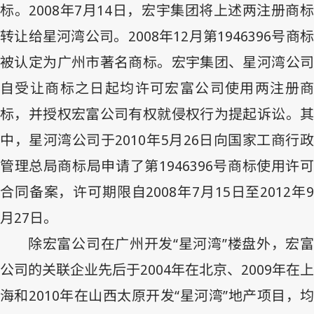
标。
2008
年
7
月
14
日，宏宇集团将上述两注册商
转让给星河湾公司。
2008
年
12
月第
1946396
号商
被认定为广州市著名商标。宏宇集团、星河湾公司
自受让商标之日起均许可宏富公司使用两注册商
标，并授权宏富公司有权就侵权行为提起诉讼。其
中，星河湾公司于
2010
年
5
月
26
日向国家工商行
管理总局商标局申请了第
1946396
号商标使用许
合同备案，许可期限自
2008
年
7
月
15
日至
2012
年
月
27
日。
除宏富公司在广州开发“星河湾”楼盘外，宏富
公司的关联企业先后于
2004
年在北京、
2009
年在上
海和
2010
年在山西太原开发“星河湾”地产项目，