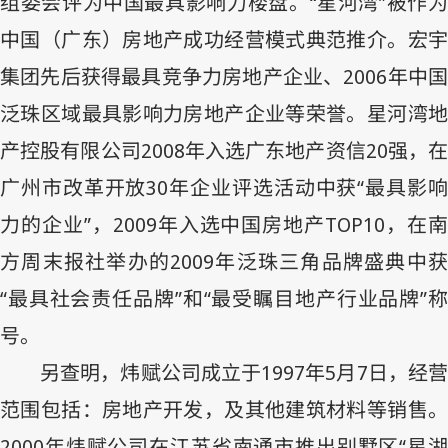
组委会评为中国最具影响力楼盘。“星河湾”被作为
中国（广东）房地产成功经营模式典范推介。宏宇
集团先后获得最具竞争力房地产企业、
2006
年中
泛珠区域最具影响力房地产企业等荣誉。星河湾地
产控股有限公司
2008
年入选广东地产资信
20
强，
广州市改革开放
30
年企业评选活动中获“最具影
力的企业”，
2009
年入选中国房地产
TOP10
，在
方周末报社举办的
2009
年泛珠三角品牌盛典中
“最具社会责任品牌”和“最受瞩目地产行业品牌”称
号。
另查明，炜赋公司成立于
1997
年
5
月
7
日，经
范围包括：房地产开发，及其他建筑材料等销售。
2000
年炜赋公司在江苏省南通市推出别墅区“星湖