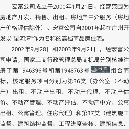
宏富公司成立于
2000
年
1
月
21
日，经营范围
房地产开发、销售、出租；房地产中介服务（房地
产价格评估除外）。宏富公司自
2001
年起在广州
发以“星河湾”作为名称的高档商品房住宅。
2002
年
9
月
28
日和
2003
年
9
月
21
日，经宏富
司申请，国家工商行政管理总局商标局分别核准注
册了第
1946396
号和第
1948763
号
组合
标，核定服务项目分别为第
36
类〔办公室（不
产）出租、不动产出租、不动产代理、不动产估
价、不动产管理、不动产评估、不动产中介、公寓
出租、公寓管理、住房代理〕和第
37
类（建筑施
监督、建筑结构监督、工程进度查核、建筑信息、