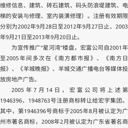
维修信息、建筑、砖石建筑、码头防浪堤建筑、电
梯的安装与修理、室内装潢修理）。注册有效期限
分别为
2002
年
9
月
28
日至
2012
年
9
月
27
日止、
200
年
9
月
21
日至
2013
年
9
月
20
日止。
为宣传推广“星河湾”楼盘，宏富公司自
2001
至
2005
年间多次在《南方都市报》、《南方
报》、《羊城晚报》、羊城交通广播电台等媒体投
放房地产广告。
2005
年
7
月
14
日，宏富公司将上述第
1946396
、
1948763
号注册商标转让给宏宇集团
其中，第
1946396
号商标于
2005
年
8
月被认定为
州市著名商标，
2008
年
2
月被认定为广东省著名