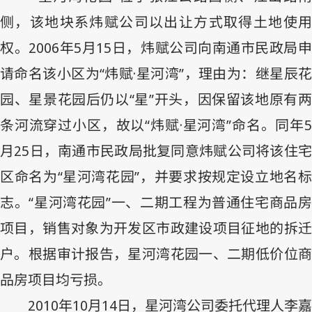
侧，该地块系炜赋公司以出让方式取得土地使用
权。
2006
年
5
月
15
日，炜赋公司向南通市民政局
请命名该小区为“炜赋·星河湾”，理由为：继星辰花
园、星景花园后仍以“星”开头，因保留该地原有两
条河流穿过小区，故以“炜赋·星河湾”命名。同年
5
月
25
日，南通市民政局批复同意炜赋公司将该住
区命名为“星河湾花园”，并要求按规定设立地名标
志。“星河湾花园”一、二期工程为普通住宅商品房
项目，销售对象为开发区市政建设项目征地的拆迁
户。根据审计报告，星河湾花园一、二期低价位商
品房项目均亏损。
2010
年
10
月
14
日，星河湾公司委托代理人李嘉