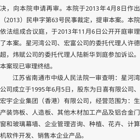
决，向本院申请再审。本院于
2013
年
4
月
8
日作
（
2013
）民申字第
63
号民事裁定，提审本案。本
依法组成合议庭，于
2013
年
11
月
6
日公开开庭审
了本案。星河湾公司、宏富公司的委托代理人许德
超，炜赋公司的委托代理人陆新华到庭参加诉讼。
本案现已审理终结。
江苏省南通市中级人民法院一审查明：星河湾
公司成立于
1995
年
6
月
5
日，股东为日喜有限公司
宏宇企业集团（香港）有限公司，经营范围为：生
产装饰板、人造板、其他木材加工产品及铝合金门
窗和玻璃幕墙、企业管理咨询、种植、花卉、计算
机软件开发、销售本企业产品。