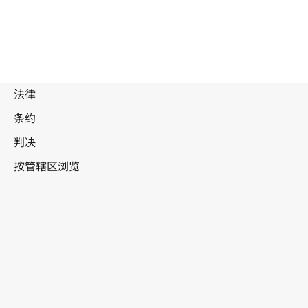
被
取
代
瑞
文
士