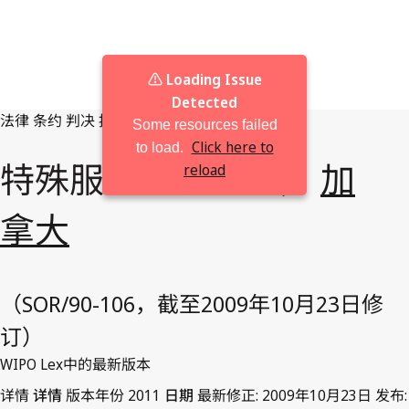
⚠️ Loading Issue
Detected
法律
条约
判决
按管辖区浏览
Some resources failed
Click here to
to load.
特殊服务实施细则，
加
reload
拿大
（SOR/90-106，截至2009年10月23日修
订）
WIPO Lex中的最新版本
详情
详情
版本年份
2011
日期
最新修正:
2009年10月23日
发布: