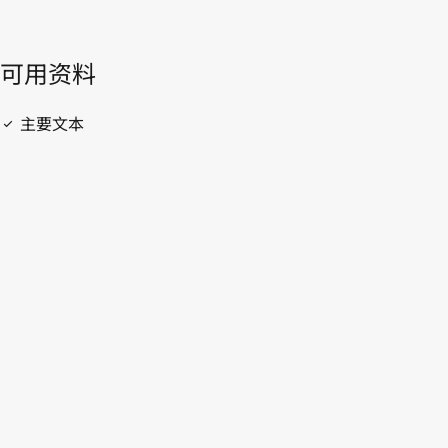
開啟 PDF
open_in_new