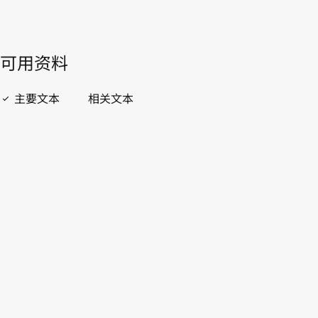
開啟 PDF
open_in_new