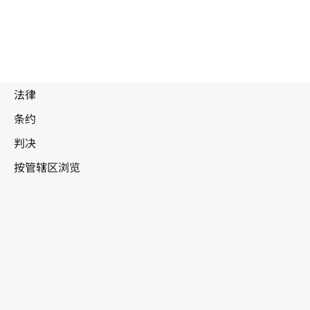
被
取
代
文
瑞士