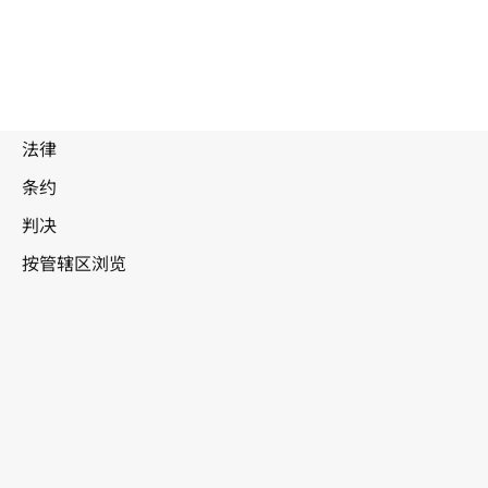
废
止
文
本