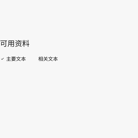
開啟 PDF
open_in_new