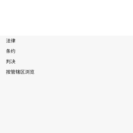
被
取
代
文