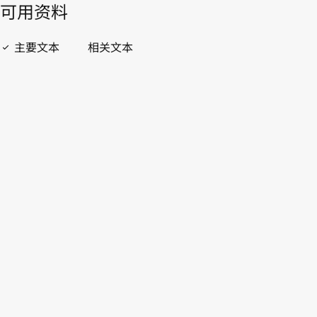
開啟 PDF
open_in_new