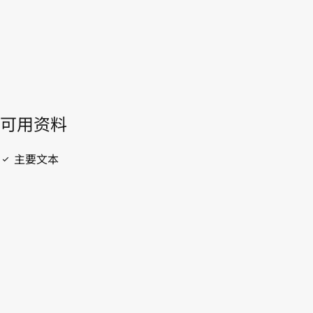
開啟 PDF
open_in_new