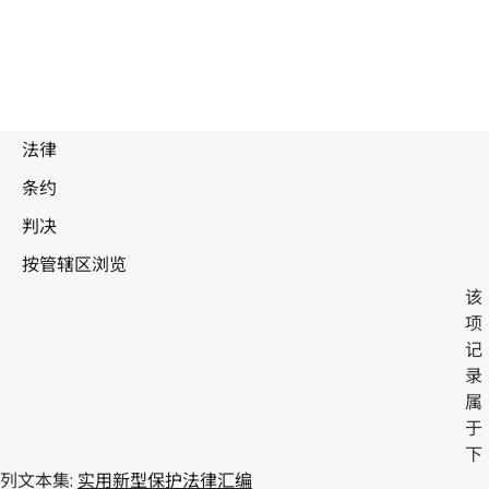
马来西
该
项
记
亚
录
属
于
下
列文本集:
实用新型保护法律汇编