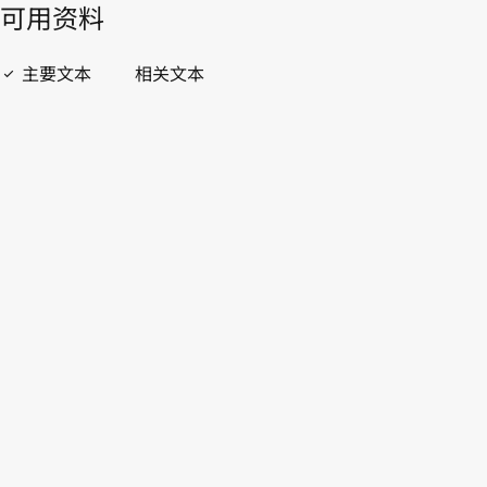
開啟 PDF
open_in_new