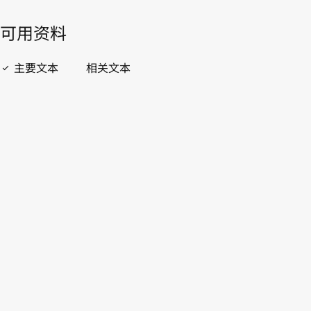
開啟 PDF
open_in_new