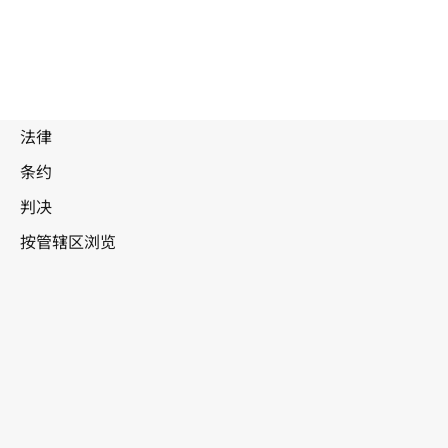
被
取
代
阿尔巴尼亚
文