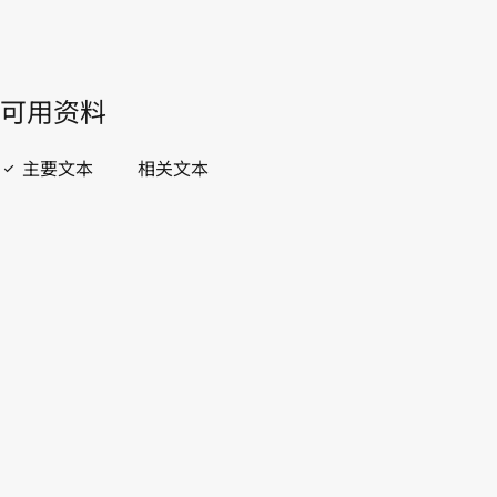
開啟 PDF
open_in_new