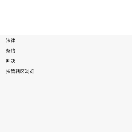
印度
WIPO Lex中的最新版本
该文本已被修正，WIPO Lex中尚无合并
版本
见
相关文本 / 被以下文本修正
见下文