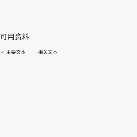
開啟 PDF
open_in_new