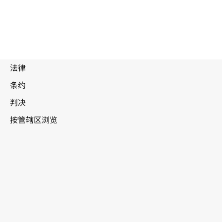
被
取
代
瑙
文
鲁