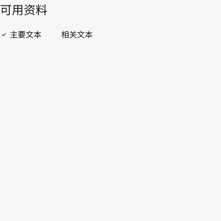
開啟 PDF
open_in_new