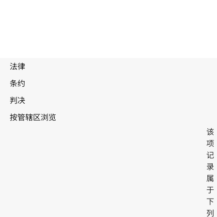
该
项
记
录
属
毛里求斯
于
下
列