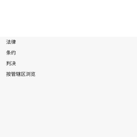
加拿大
被
取
代
文
本。
转至WIPO Lex中的最新版本