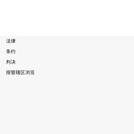
废
止
文
本
墨