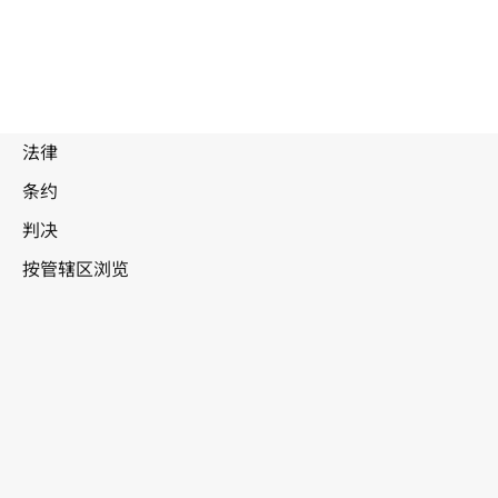
废
止
文
本
埃及