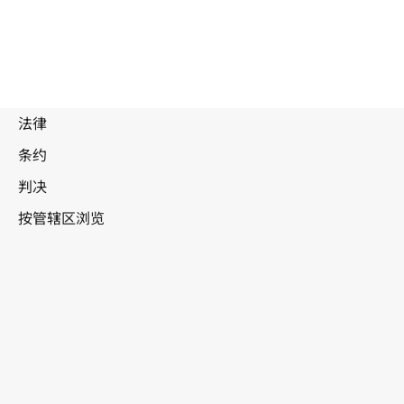
废
止
文
本