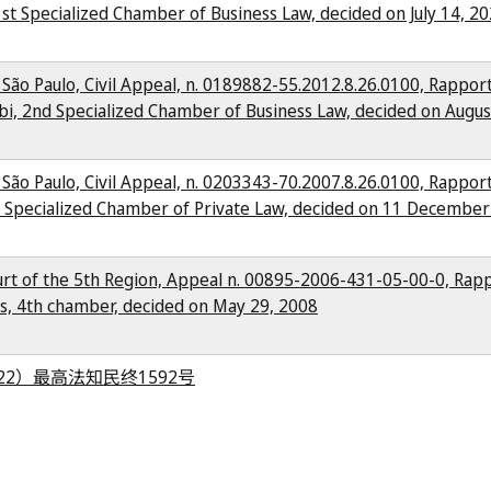
1st Specialized Chamber of Business Law, decided on July 14, 2
 São Paulo, Civil Appeal, n. 0189882-55.2012.8.26.0100, Rappor
bi, 2nd Specialized Chamber of Business Law, decided on Augus
 São Paulo, Civil Appeal, n. 0203343-70.2007.8.26.0100, Rappor
h Specialized Chamber of Private Law, decided on 11 Decembe
urt of the 5th Region, Appeal n. 00895-2006-431-05-00-0, Rap
s, 4th chamber, decided on May 29, 2008
22）最高法知民终1592号