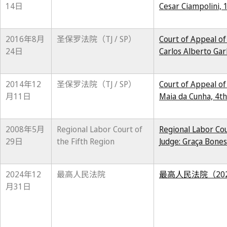
14日
Cesar Ciampolini, 
2016年8月
圣保罗法院（TJ / SP）
Court of Appeal of
24日
Carlos Alberto Gar
2014年12
圣保罗法院（TJ / SP）
Court of Appeal of
月11日
Maia da Cunha, 4t
2008年5月
Regional Labor Court of
Regional Labor Co
29日
the Fifth Region
Judge: Graça Bones
2024年12
最高人民法院
最高人民法院（20
月31日