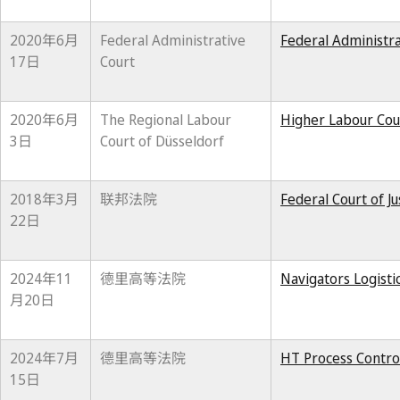
2020年6月
Federal Administrative
Federal Administra
17日
Court
2020年6月
The Regional Labour
Higher Labour Cour
3日
Court of Düsseldorf
2018年3月
联邦法院
Federal Court of J
22日
2024年11
德里高等法院
Navigators Logistic
月20日
2024年7月
德里高等法院
HT Process Control
15日