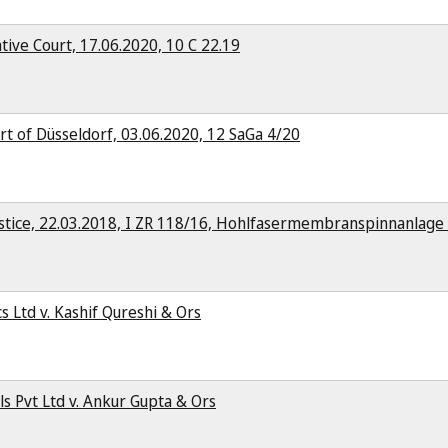
tive Court, 17.06.2020, 10 C 22.19
t of Düsseldorf, 03.06.2020, 12 SaGa 4/20
ustice, 22.03.2018, I ZR 118/16, Hohlfasermembranspinnanlage 
s Ltd v. Kashif Qureshi & Ors
s Pvt Ltd v. Ankur Gupta & Ors