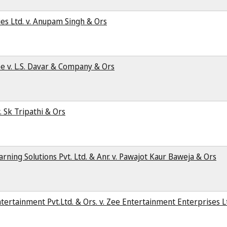
ies Ltd. v. Anupam Singh & Ors
ee v. L.S. Davar & Company & Ors
. Sk Tripathi & Ors
rning Solutions Pvt. Ltd. & Anr. v. Pawajot Kaur Baweja & Ors
rtainment Pvt.Ltd. & Ors. v. Zee Entertainment Enterprises Lt