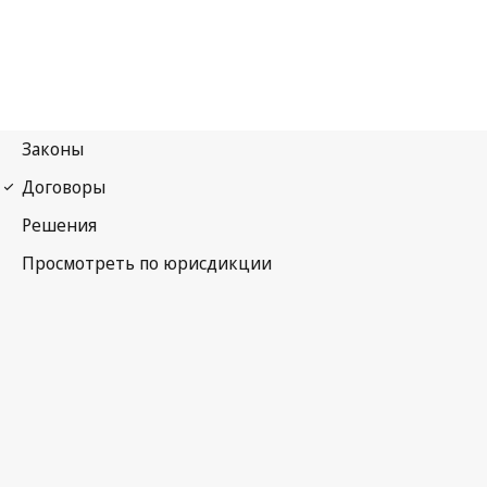
Бернская конвенция