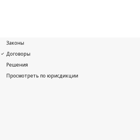
Бернская конвенция