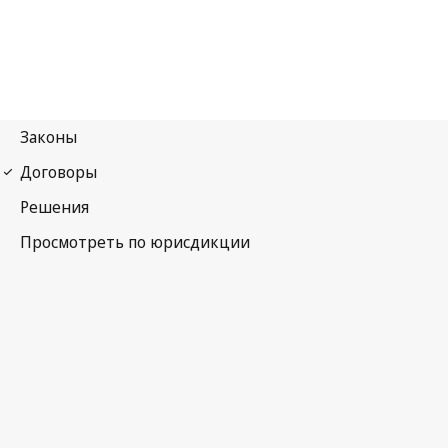
Бернская конвенция