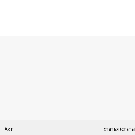
Па
Акт
статья (стать