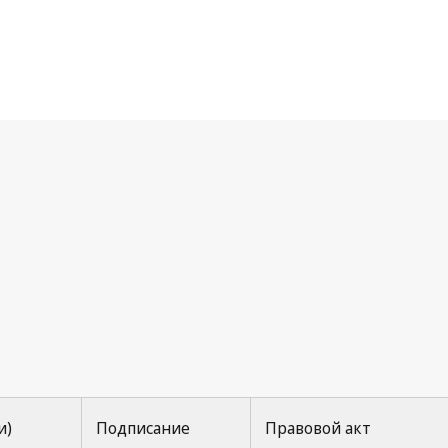
рижская конвенция
и)
Подписание
Правовой акт