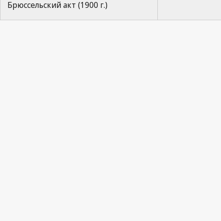
Брюссельский акт (1900 г.)
Paris Notification No. 
Propriété Industrielle 1961, No.5, p.97-98