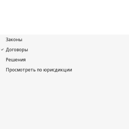
Бернская конвенция