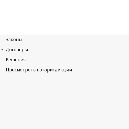
Конвенция о признании и приведении в исполнение
иностранных арбитражных решений (Нью-Йоркская
конвенция)