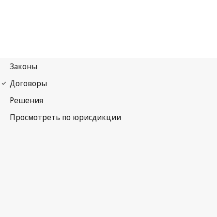
Протокол к Конвенции о защите культурных ценностей
в случае вооруженного конфликта