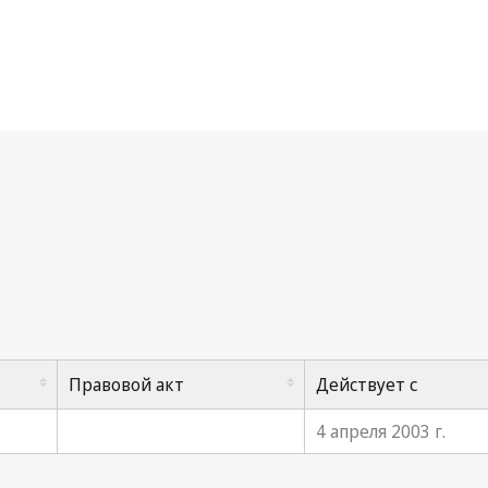
рракешское соглашение об учреждении Всемирной тор
Правовой акт
Действует с
4 апреля 2003 г.