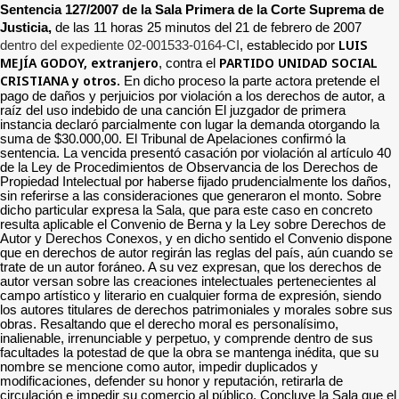
Sentencia 127/2007 de la Sala Primera de la Corte Suprema de
Justicia,
de
las 11 horas 25 minutos del 21 de febrero de 2007
LUIS
dentro del expediente 02-001533-0164-CI
, establecido por
MEJÍA GODOY, extranjero
PARTIDO UNIDAD SOCIAL
, contra el
CRISTIANA y otros.
En dicho proceso la parte actora pretende el
pago de daños y perjuicios por violación a los derechos de autor, a
raíz del uso indebido de una canción El juzgador de primera
instancia declaró parcialmente con lugar la demanda otorgando la
suma de $30.000,00. El Tribunal de Apelaciones confirmó la
sentencia. La vencida presentó casación por violación al artículo 40
de la Ley de Procedimientos de Observancia de los Derechos de
Propiedad Intelectual por haberse fijado prudencialmente los daños,
sin referirse a las consideraciones que generaron el monto. Sobre
dicho particular expresa la Sala, que para este caso en concreto
resulta aplicable el Convenio de Berna y la Ley sobre Derechos de
Autor y Derechos Conexos, y en dicho sentido el Convenio dispone
que en derechos de autor regirán las reglas del país, aún cuando se
trate de un autor foráneo. A su vez expresan, que los derechos de
autor versan sobre las creaciones intelectuales pertenecientes al
campo artístico y literario en cualquier forma de expresión, siendo
los autores titulares de derechos patrimoniales y morales sobre sus
obras. Resaltando que el derecho moral es personalísimo,
inalienable, irrenunciable y perpetuo, y comprende dentro de sus
facultades la potestad de que la obra se mantenga inédita, que su
nombre se mencione como autor, impedir duplicados y
modificaciones, defender su honor y reputación, retirarla de
circulación e impedir su comercio al público. Concluye la Sala que el