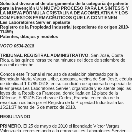
Solicitud divisional de otorgamiento de la categoría de patente
para la invención UN NUEVO PROCESO PARA LA SÍNTESIS Y
LA NUEVA FÓRMULA CRISTALINA DE AGOMELATINA Y LOS
COMPUESTOS FARMACÉUTICOS QUE LA CONTIENEN
Les Laboratoires Servier, apelante
Registro de la Propiedad Industrial (expediente de origen 2010-
11459)
Patentes, dibujos y modelos
VOTO 0534-2018
TRIBUNAL REGISTRAL ADMINISTRATIVO.
San José, Costa
Rica, a las quince horas treinta minutos del doce de setiembre de
dos mil dieciocho.
Conoce este Tribunal el recurso de apelación planteado por la
licenciada María Vargas Uribe, abogada, vecina de San José, cédula
de identidad 1-0785-0618, en su condición de apoderada especial de
la empresa Les Laboratoires Servier, organizada y existente bajo las
leyes de la República Francesa, domiciliada en 12 place de la
Défense, F-92415 Courbevoie Cedex, Francia, en contra de la
resolución dictada por el Registro de la Propiedad Industrial a las
15:21:37 horas del 5 de marzo de 2018.
RESULTANDO
PRIMERO.
El 25 de mayo de 2010 el licenciado Víctor Vargas
Valenzuela, representando a la empresa Les Laboratoires Servier,