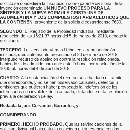
solicitó se concediera la inscripción como patente divisional de la
invención denominada
UN NUEVO PROCESO PARA LA
SÍNTESIS Y LA NUEVA FÓRMULA CRISTALINA DE
AGOMELATINA Y LOS COMPUESTOS FARMACÉUTICOS QUE
LA CONTIENEN
, proveniente de la solicitud costarricense 7680.
SEGUNDO.
El Registro de la Propiedad Industrial, mediante
resolución de las 15:21:37 horas del 5 de marzo de 2018, denegó lo
solicitado.
TERCERO.
La licenciada Vargas Uribe, en la representación
indicada, mediante escrito presentado el 20 de marzo de 2018
interpuso recurso de apelación contra la resolución relacionada,
habiendo sido admitido para ante este Tribunal por resolución de las
10:45:50 horas del 4 de abril de 2018.
CUARTO.
A la sustanciación del recurso se la ha dado el trámite
que corresponde, y no se han observado causales, defectos u
omisiones que pudieren haber provocado la indefensión de los
interesados o la invalidez de lo actuado, dictándose esta resolución
previa la deliberación de ley.
Redacta la juez Cervantes Barrantes, y;
CONSIDERANDO
PRIMERO. HECHO PROBADO.
Que las reivindicaciones de la
solicitud divisional bajo estudio coinciden en su esencia con las