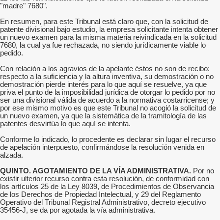
"madre" 7680".
En resumen, para este Tribunal está claro que, con la solicitud de
patente divisional bajo estudio, la empresa solicitante intenta obtener
un nuevo examen para la misma materia reivindicada en la solicitud
7680, la cual ya fue rechazada, no siendo jurídicamente viable lo
pedido.
Con relación a los agravios de la apelante éstos no son de recibo:
respecto a la suficiencia y la altura inventiva, su demostración o no
demostración pierde interés para lo que aquí se resuelve, ya que
priva el punto de la imposibilidad jurídica de otorgar lo pedido por no
ser una divisional válida de acuerdo a la normativa costarricense; y
por ese mismo motivo es que este Tribunal no acogió la solicitud de
un nuevo examen, ya que la sistemática de la tramitología de las
patentes desvirtúa lo que aquí se intenta.
Conforme lo indicado, lo procedente es declarar sin lugar el recurso
de apelación interpuesto, confirmándose la resolución venida en
alzada.
QUINTO. AGOTAMIENTO DE LA VÍA ADMINISTRATIVA.
Por no
existir ulterior recurso contra esta resolución, de conformidad con
los artículos 25 de la Ley 8039, de Procedimientos de Observancia
de los Derechos de Propiedad Intelectual, y 29 del Reglamento
Operativo del Tribunal Registral Administrativo, decreto ejecutivo
35456-J, se da por agotada la vía administrativa.