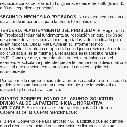
reivindicaciones de la solicitud originaria, expediente 7680 (folios 85
a 90 del expediente principal).
SEGUNDO. HECHOS NO PROBADOS.
No existen hechos con tal
carácter de importancia para la presente resolución.
TERCERO. PLANTEAMIENTO DEL PROBLEMA.
El Registro de
la Propiedad Industrial fundamenta su resolución en que, según se
desprende de las reivindicaciones aportadas y de lo indicado por el
examinador Dr. Oscar Mata Ávila en su informe técnico
concluyente, la materia comprendida en el juego reivindicatorio de la
solicitud actual es la misma ya rechazada en la solicitud madre
7680. Concluye que, amén de otros defectos señalados en el
examen, el solicitante pretende que se le tramite como divisional una
solicitud que coincide con la originaria, lo cual es legalmente
improcedente.
Por su parte la representación de la empresa apelante solicita que lo
pedido sea examinado en un nuevo peritaje, que lo pedido si es
suficiente y tiene altura inventiva.
CUARTO. SOBRE EL FONDO DEL ASUNTO. SOLICITUD
DIVISIONAL DE LA PATENTE INICIAL. NORMATIVA
APLICABLE.
En relación a este tema el tratadista Guillermo
Cabanellas de las Cuevas menciona que:
(...) en el Convenio de París artículo 4G, la solicitud que no cumple
con el requisito de unidad de la invención es llamada "solicitud