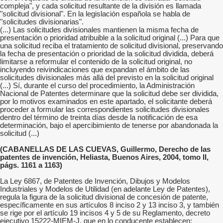
compleja", y cada solicitud resultante de la división es llamada
"solicitud divisional". En la legislación española se habla de
"solicitudes divisionarias".
(...) Las solicitudes divisionales mantienen la misma fecha de
presentación o prioridad atribuible a la solicitud original (...) Para que
una solicitud reciba el tratamiento de solicitud divisional, preservando
la fecha de presentación o prioridad de la solicitud dividida, deberá
limitarse a reformular el contenido de la solicitud original, no
incluyendo reivindicaciones que expandan el ámbito de las
solicitudes divisionales más allá del previsto en la solicitud original
(...) Sí, durante el curso del procedimiento, la Administración
Nacional de Patentes determinare que la solicitud debe ser dividida,
por lo motivos examinados en este apartado, el solicitante deberá
proceder a formular las correspondientes solicitudes divisionales
dentro del término de treinta días desde la notificación de esa
determinación, bajo el apercibimiento de tenerse por abandonada la
solicitud (...)
(CABANELLAS DE LAS CUEVAS, Guillermo, Derecho de las
patentes de invención, Heliasta, Buenos Aires, 2004, tomo II,
págs. 1161 a 1163)
La Ley 6867, de Patentes de Invención, Dibujos y Modelos
Industriales y Modelos de Utilidad (en adelante Ley de Patentes),
regula la figura de la solicitud divisional de concesión de patente,
específicamente en sus artículos 8 inciso 2 y 13 inciso 3, y también
se rige por el artículo 19 incisos 4 y 5 de su Reglamento, decreto
ejecutivo 15222-MIEM-J, que en lo conducente establecen: