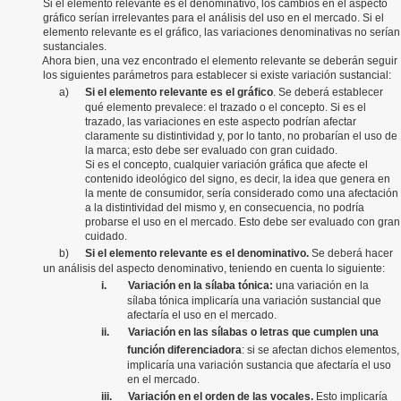
Si el elemento relevante es el denominativo, los cambios en el aspecto
gráfico serían irrelevantes para el análisis del uso en el mercado. Si el
elemento relevante es el gráfico, las variaciones denominativas no serían
sustanciales.
Ahora bien, una vez encontrado el elemento relevante se deberán seguir
los siguientes parámetros para establecer si existe variación sustancial:
a)
Si el elemento relevante es el gráfico
. Se deberá establecer
qué elemento prevalece: el trazado o el concepto. Si es el
trazado, las variaciones en este aspecto podrían afectar
claramente su distintividad y, por lo tanto, no probarían el uso de
la marca; esto debe ser evaluado con gran cuidado.
Si es el concepto, cualquier variación gráfica que afecte el
contenido ideológico del signo, es decir, la idea que genera en
la mente de consumidor, sería considerado como una afectación
a la distintividad del mismo y, en consecuencia, no podría
probarse el uso en el mercado. Esto debe ser evaluado con gran
cuidado.
b)
Si el elemento relevante es el denominativo.
Se deberá hacer
un análisis del aspecto denominativo, teniendo en cuenta lo siguiente:
i.
Variación en la sílaba tónica:
una variación en la
sílaba tónica implicaría una variación sustancial que
afectaría el uso en el mercado.
ii.
Variación en las sílabas o letras que cumplen una
función diferenciadora
: si se afectan dichos elementos,
implicaría una variación sustancia que afectaría el uso
en el mercado.
iii.
Variación en el orden de las vocales.
Esto implicaría