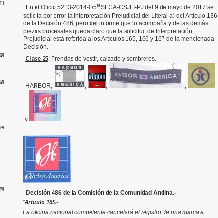
[1]
ta
En el
Oficio 5213-2014-0/5
SECA-CSJLI-PJ del 9 de mayo de 2017 se
solicita por error la Interpretación Prejudicial del Literal a) del Artículo 136
de la Decisión 486, pero del informe que lo acompaña y de las demás
piezas procesales queda claro que la solicitud de Interpretación
Prejudicial está referida a los Artículos 165, 166 y 167 de la mencionada
Decisión.
[2]
Clase 25
: Prendas de vestir, calzado y sombreros.
[3]
HARBOR,
,
,
,
y
.
[4]
[5]
Decisión 486 de la Comisión de la Comunidad Andina.-
Artículo 165.
“
-
La oficina nacional competente cancelará el registro de una marca a