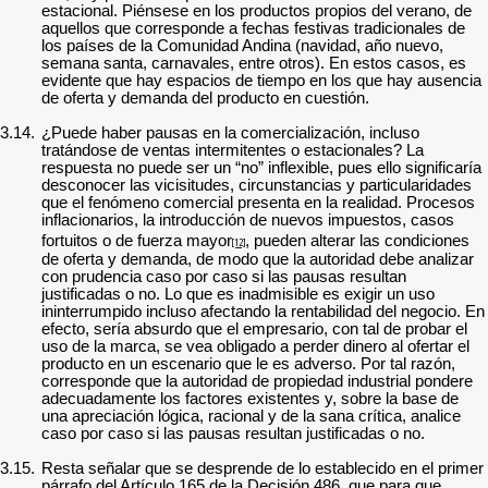
estacional. Piénsese en los productos propios del verano, de
aquellos que corresponde a fechas festivas tradicionales de
los países de la Comunidad Andina (navidad, año nuevo,
semana santa, carnavales, entre otros). En estos casos, es
evidente que hay espacios de tiempo en los que hay ausencia
de oferta y demanda del producto en cuestión.
3.14.
¿Puede haber pausas en la comercialización, incluso
tratándose de ventas intermitentes o estacionales? La
respuesta no puede ser un “no” inflexible, pues ello significaría
desconocer las vicisitudes, circunstancias y particularidades
que el fenómeno comercial presenta en la realidad. Procesos
inflacionarios, la introducción de nuevos impuestos, casos
fortuitos o de fuerza mayor
, pueden alterar las condiciones
[12]
de oferta y demanda, de modo que la autoridad debe analizar
con prudencia caso por caso si las pausas resultan
justificadas o no. Lo que es inadmisible es exigir un uso
ininterrumpido incluso afectando la rentabilidad del negocio. En
efecto, sería absurdo que el empresario, con tal de probar el
uso de la marca, se vea obligado a perder dinero al ofertar el
producto en un escenario que le es adverso. Por tal razón,
corresponde que la autoridad de propiedad industrial pondere
adecuadamente los factores existentes y, sobre la base de
una apreciación lógica, racional y de la sana crítica, analice
caso por caso si las pausas resultan justificadas o no.
3.15.
Resta señalar que se desprende de lo establecido en el primer
párrafo del Artículo 165 de la Decisión 486, que para que