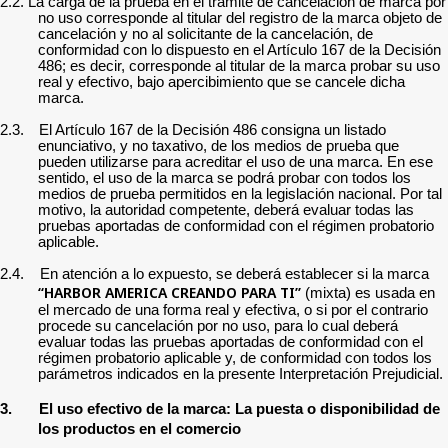
2.2. La carga de la prueba en el trámite de cancelación de marca por
no uso corresponde al titular del registro de la marca objeto de
cancelación y no al solicitante de la cancelación, de
conformidad con lo dispuesto en el Artículo 167 de la Decisión
486; es decir, corresponde al titular de la marca probar su uso
real y efectivo, bajo apercibimiento que se cancele dicha
marca.
2.3.
El Artículo 167 de la Decisión 486 consigna un listado
enunciativo, y no taxativo, de los medios de prueba que
pueden utilizarse para acreditar el uso de una marca. En ese
sentido, el uso de la marca se podrá probar con todos los
medios de prueba permitidos en la legislación nacional. Por tal
motivo, la autoridad competente, deberá evaluar todas las
pruebas aportadas de conformidad con el régimen probatorio
aplicable.
2.4. En atención a lo expuesto, se
deberá establecer si la marca
“HARBOR AMERICA CREANDO PARA TI”
(mixta) es usada en
el mercado de una forma real y efectiva, o si por el contrario
procede su cancelación por no uso, para lo cual deberá
evaluar todas las pruebas aportadas de conformidad con el
régimen probatorio aplicable y, de conformidad con todos los
parámetros indicados en la presente Interpretación Prejudicial.
3.
El uso efectivo de la marca: La puesta o disponibilidad de
los productos en el comercio