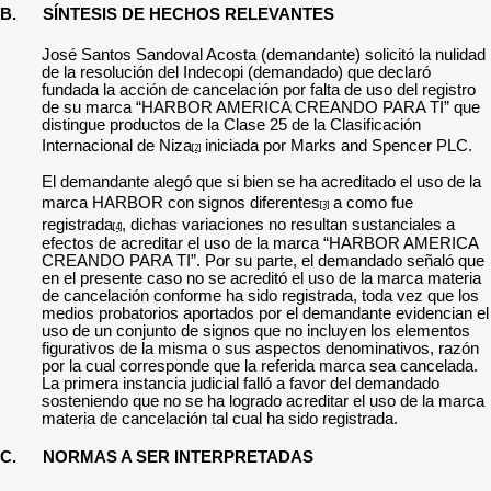
B.
SÍNTESIS DE HECHOS RELEVANTES
José Santos Sandoval Acosta
(demandante) solicitó la nulidad
de la resolución del Indecopi (demandado) que declaró
fundada la acción de cancelación por falta de uso del registro
de su marca “HARBOR AMERICA CREANDO PARA TI” que
distingue productos de la Clase 25 de la Clasificación
Internacional de Niza
iniciada por Marks and Spencer PLC.
[2]
El demandante alegó que si bien se ha acreditado el uso de la
marca HARBOR con signos diferentes
a como fue
[3]
registrada
, dichas variaciones no resultan sustanciales a
[4]
efectos de acreditar el uso de la marca “HARBOR AMERICA
CREANDO PARA TI”. Por su parte, el demandado señaló que
en el presente caso no se acreditó el uso de la marca materia
de cancelación conforme ha sido registrada, toda vez que los
medios probatorios aportados por el demandante evidencian el
uso de un conjunto de signos que no incluyen los elementos
figurativos de la misma o sus aspectos denominativos, razón
por la cual corresponde que la referida marca sea cancelada.
La primera instancia judicial falló a favor del demandado
sosteniendo que no se ha logrado acreditar el uso de la marca
materia de cancelación tal cual ha sido registrada.
C.
NORMAS A SER INTERPRETADAS