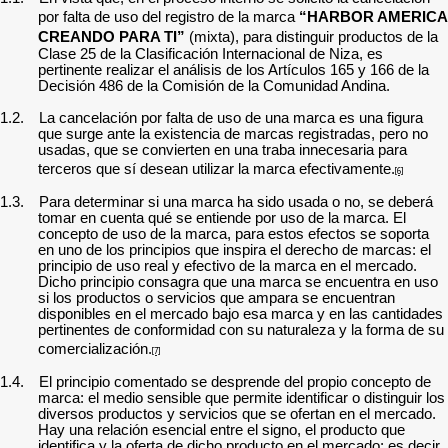
por falta de uso del registro de la marca
“HARBOR AMERICA
CREANDO PARA TI”
(mixta),
para distinguir productos de la
Clase 25 de la Clasificación Internacional de Niza, es
pertinente realizar el análisis de los Artículos 165 y 166 de la
Decisión 486 de la Comisión de la Comunidad Andina.
1.2.
La cancelación por falta de uso de una marca es una figura
que surge ante la existencia de marcas registradas, pero no
usadas, que se convierten en una traba innecesaria para
terceros que sí desean utilizar la marca efectivamente.
[6]
1.3.
Para determinar si una marca ha sido usada o no, se deberá
tomar en cuenta qué se entiende por uso de la marca. El
concepto de uso de la marca, para estos efectos se soporta
en uno de los principios que inspira el derecho de marcas: el
principio de uso real y efectivo de la marca en el mercado.
Dicho principio consagra que una marca se encuentra en uso
si los productos o servicios que ampara se encuentran
disponibles en el mercado bajo esa marca y en las cantidades
pertinentes de conformidad con su naturaleza y la forma de su
comercialización.
[7]
1.4.
El principio comentado se desprende del propio concepto de
marca: el
medio sensible que permite identificar o distinguir los
diversos productos y servicios que se ofertan en el mercado.
Hay una relación esencial entre el signo, el producto que
identifica y la oferta de dicho producto en el mercado; es decir,