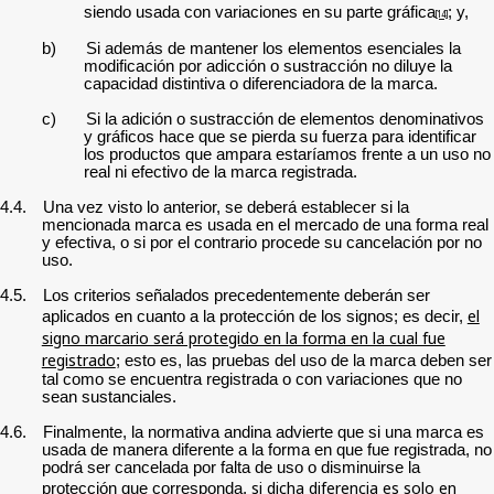
siendo usada con variaciones en su parte gráfica
; y,
[14]
b)
Si además de mantener los elementos esenciales la
modificación por adicción o sustracción no diluye la
capacidad distintiva o diferenciadora de la marca.
c)
Si la adición o sustracción de elementos denominativos
y gráficos hace que se pierda su fuerza para identificar
los productos que ampara estaríamos frente a un uso no
real ni efectivo de la marca registrada.
4.4.
Una vez visto lo anterior, se deberá establecer si la
mencionada marca es usada en el mercado de una forma real
y efectiva, o si por el contrario procede su cancelación por no
uso.
4.5.
Los criterios señalados precedentemente deberán ser
el
aplicados en cuanto a la protección de los signos; es decir,
signo marcario será protegido en la forma en la cual fue
registrado
; esto es, las pruebas del uso de la marca deben ser
tal como se encuentra registrada o con variaciones que no
sean sustanciales.
4.6.
Finalmente, la normativa andina advierte que si una marca es
usada de manera diferente a la forma en que fue registrada, no
podrá ser cancelada por falta de uso o disminuirse la
si dicha diferencia es solo en
protección que corresponda,