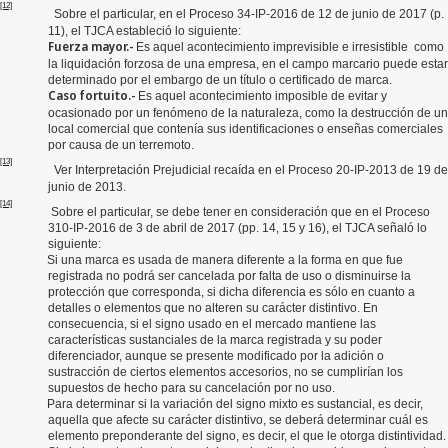
[12]
Sobre el particular, en el Proceso 34-IP-2016 de 12 de junio de 2017 (p.
11), el TJCA estableció lo siguiente:
Fuerza mayor.-
Es aquel acontecimiento imprevisible e irresistible como
la liquidación forzosa de una empresa, en el campo marcario puede estar
determinado por el embargo de un título o certificado de marca.
Caso fortuito.-
Es aquel acontecimiento imposible de evitar y
ocasionado por un fenómeno de la naturaleza, como la destrucción de un
local comercial que contenía sus identificaciones o enseñas comerciales
por causa de un terremoto.
[13]
Ver Interpretación Prejudicial recaída en el Proceso 20-IP-2013 de 19 de
junio de 2013.
[14]
Sobre el particular, se debe tener en consideración que en el Proceso
310-IP-2016 de 3 de abril de 2017 (pp. 14, 15 y 16), el TJCA señaló lo
siguiente:
Si una marca es usada de manera diferente a la forma en que fue
registrada no podrá ser cancelada por falta de uso o disminuirse la
protección que corresponda, si dicha diferencia es sólo en cuanto a
detalles o elementos que no alteren su carácter distintivo. En
consecuencia, si el signo usado en el mercado mantiene las
características sustanciales de la marca registrada y su poder
diferenciador, aunque se presente modificado por la adición o
sustracción de ciertos elementos accesorios, no se cumplirían los
supuestos de hecho para su cancelación por no uso.
Para determinar si la variación del signo mixto es sustancial, es decir,
aquella que afecte su carácter distintivo, se deberá determinar cuál es
elemento preponderante del signo, es decir, el que le otorga distintividad.