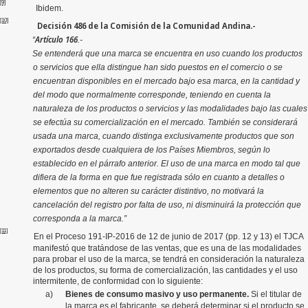
[9]
Ibidem.
[10]
Decisión 486 de la Comisión de la Comunidad Andina.-
Artículo 166
“
.-
Se entenderá que una marca se encuentra en uso cuando los productos
o servicios que ella distingue han sido puestos en el comercio o se
encuentran disponibles en el mercado bajo esa marca, en la cantidad y
del modo que normalmente corresponde, teniendo en cuenta la
naturaleza de los productos o servicios y las modalidades bajo las cuales
se efectúa su comercialización en el mercado. También se considerará
usada una marca, cuando distinga exclusivamente productos que son
exportados desde cualquiera de los Países Miembros, según lo
establecido en el párrafo anterior. El uso de una marca en modo tal que
difiera de la forma en que fue registrada sólo en cuanto a detalles o
elementos que no alteren su carácter distintivo, no motivará la
cancelación del registro por falta de uso, ni disminuirá la protección que
corresponda a la marca.”
[11]
En el Proceso 191-IP-2016 de 12 de junio de 2017 (pp. 12 y 13) el TJCA
manifestó que tratándose de las ventas, que es una de las modalidades
para probar el uso de la marca, se tendrá en consideración la naturaleza
de los productos, su forma de comercialización, las cantidades y el uso
intermitente, de conformidad con lo siguiente:
a)
Bienes de consumo masivo y uso permanente.
Si el titular de
la marca es el fabricante, se deberá determinar si el producto se