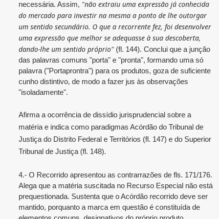
"não extraiu uma expressão já conhecida
necessária. Assim,
do mercado para investir na mesma a ponto de lhe outorgar
um sentido secundário. O que a recorrente fez, foi desenvolver
uma expressão que melhor se adequasse à sua descoberta,
dando-lhe um sentido próprio"
(fl. 144). Conclui que a junção
das palavras comuns "porta" e "pronta", formando uma só
palavra ("Portaprontra") para os produtos, goza de suficiente
cunho distintivo, de modo a fazer jus às observações
"isoladamente".
Afirma a ocorrência de dissídio jurisprudencial sobre a
matéria e indica como paradigmas Acórdão do Tribunal de
Justiça do Distrito Federal e Territórios (fl. 147) e do Superior
Tribunal de Justiça (fl. 148).
4.- O Recorrido apresentou as contrarrazões de fls. 171/176.
Alega que a matéria suscitada no Recurso Especial não está
prequestionada. Sustenta que o Acórdão recorrido deve ser
mantido, porquanto a marca em questão é constituída de
elementos comuns, designativos do próprio produto