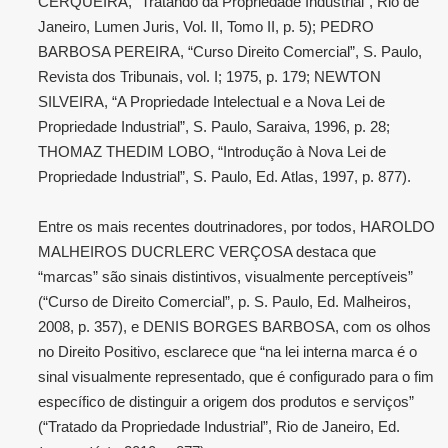
CERQUEIRA, "Tratando da Propriedade Industrial", Rio de
Janeiro, Lumen Juris, Vol. II, Tomo II, p. 5); PEDRO
BARBOSA PEREIRA, “Curso Direito Comercial”, S. Paulo,
Revista dos Tribunais, vol. I; 1975, p. 179; NEWTON
SILVEIRA, “A Propriedade Intelectual e a Nova Lei de
Propriedade Industrial”, S. Paulo, Saraiva, 1996, p. 28;
THOMAZ THEDIM LOBO, “Introdução à Nova Lei de
Propriedade Industrial”, S. Paulo, Ed. Atlas, 1997, p. 877).
Entre os mais recentes doutrinadores, por todos, HAROLDO
MALHEIROS DUCRLERC VERÇOSA destaca que
“marcas” são sinais distintivos, visualmente perceptíveis”
(“Curso de Direito Comercial”, p. S. Paulo, Ed. Malheiros,
2008, p. 357), e DENIS BORGES BARBOSA, com os olhos
no Direito Positivo, esclarece que “na lei interna marca é o
sinal visualmente representado, que é configurado para o fim
específico de distinguir a origem dos produtos e serviços”
(“Tratado da Propriedade Industrial”, Rio de Janeiro, Ed.