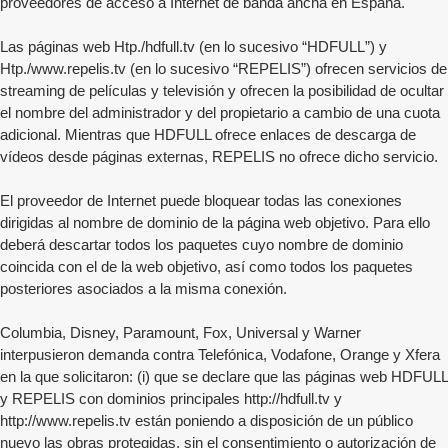
proveedores de acceso a Internet de banda ancha en España.
Las páginas web Htp./hdfull.tv (en lo sucesivo “HDFULL”) y
Htp./www.repelis.tv (en lo sucesivo “REPELIS”) ofrecen servicios de
streaming de películas y televisión y ofrecen la posibilidad de ocultar
el nombre del administrador y del propietario a cambio de una cuota
adicional. Mientras que HDFULL ofrece enlaces de descarga de
vídeos desde páginas externas, REPELIS no ofrece dicho servicio.
El proveedor de Internet puede bloquear todas las conexiones
dirigidas al nombre de dominio de la página web objetivo. Para ello
deberá descartar todos los paquetes cuyo nombre de dominio
coincida con el de la web objetivo, así como todos los paquetes
posteriores asociados a la misma conexión.
Columbia, Disney, Paramount, Fox, Universal y Warner
interpusieron demanda contra Telefónica, Vodafone, Orange y Xfera
en la que solicitaron: (i) que se declare que las páginas web HDFULL
y REPELIS con dominios principales http://hdfull.tv y
http://www.repelis.tv están poniendo a disposición de un público
nuevo las obras protegidas, sin el consentimiento o autorización de