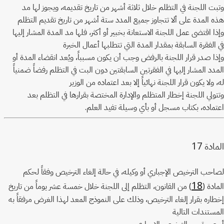
وتبت اللجنة في التظلم خلال ثلاثة أشهر من تاريخ تقديمه، ويجوز لها مد
هذه المدة على ألا تتجاوز جميع المدد ستة أشهر من تاريخ تقديم التظلم
وإذا اقتضى عمل اللجنة الاستعانة بخبير أو أكثر، فلها مد المدة المشار إليها
في الفقرة السابقة بمقدار المدة التي تتطلبها أعمال الخبرة
وإذا صدر قرار اللجنة بالرفض وجب أن يكون مسبباً، ويُعد انقضاء المدة أو
المدد المشار إليها في الفقرتين السابقتين دون البت في التظلم رفضاً ضمنياً
له، ولا يكون قرار اللجنة نهائياً إلا بعد اعتماده من الوزير
وتتولي اللجنة إخطار المتظلم والإدارة المختصة بقرارها في التظلم بعد
اعتماده، بكتاب مسجل أو بأي وسيلة تفيد العلم.
17
المادة
لصاحب الترخيص الإجباري أو وكيله، في حالة إلغاء الترخيص وفقاً لحكم
18
المادة (
) من القانون، التظلم إلى اللجنة خلال خمسة عشر يوماً من تاريخ
إخطاره بقرار إلغاء الترخيص، وذلك على النموذج المعد لهذا الغرض مرفقاً به
المستندات التالية
أ- صورة من الترخيص الإجباري