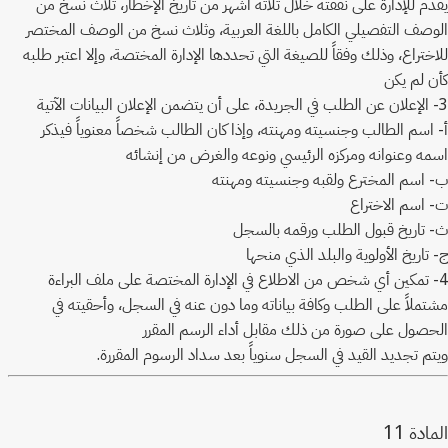
يقدم للإدارة على نفقته خلال ثلاثة أشهر من تاريخ الإخطار، ثلاث نسخ من
الوصف التفصيلي الكامل باللغة العربية، وثلاث نسخ من الوصف المختصر
للاختراع، وذلك وفقاً للصيغة التي تحددها الإدارة المختصة، وإلا اعتبر طلبه
كأن لم يكن
3- الإعلان عن الطلب في الجريدة، على أن يتضمن الإعلان البيانات الآتية
أ- اسم الطالب وجنسيته ومهنته، وإذا كان الطالب شخصاً معنوياً فيذكر
اسمه وعنوانه ومركزه الرئيسي ونوعه والغرض من إنشائه
ب- اسم المخترع ولقبه وجنسيته ومهنته
ت- اسم الاختراع
ث- تاريخ قبول الطلب ورقمه بالسجل
ج- تاريخ الأولوية والبلد الذي منحها
4- تمكين أي شخص من الاطلاع في الإدارة المختصة على ملف البراءة
مشتملاً على الطلب وكافة بياناته وما دون عنه في السجل، وأحقيته في
الحصول على صورة من ذلك مقابل أداء الرسم المقرر
ويتم تجديد القيد في السجل سنوياً بعد سداد الرسوم المقررة.
11
المادة