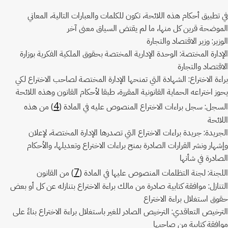
في تطبيق أحكام هذه اللائحة، تكون للكلمات والعبارات التالية، المعاني
الموضحة قرين كل منها، ما لم يقتض السياق معنى آخر
الوزير: وزير الاقتصاد والتجارة
الإدارة المختصة: الوحدة الإدارية المختصة بحقوق الملكية الفكرية بوزارة
الاقتصاد والتجارة
براءة الاختراع: الشهادة التي تمنحها الإدارة المختصة لصاحب الاختراع لكي
يحوز اختراعه الحماية القانونية المقررة، طبقا لأحكام القانون وهذه اللائحة
4
السجل: سجل براءات الاختراع المنصوص عليه في المادة (
) من هذه
اللائحة
الجريدة: جريدة براءات الاختراع التي تصدرها الإدارة المختصة، لإعلان
وإشهار ونشر القرارات الصادرة بمنح براءات الاختراع وتعديلها، والأحكام
الصادرة في شأنها
7
اللجنة: لجنة التظلمات المنصوص عليها في المادة (
) من القانون
التنازل: موافقة كتابية صادرة من مالك براءة الاختراع بتنازله عن كل أو بعض
حقوق استغلال براءة الاختراع
الترخيص التعاقدي: الترخيص الصادر للغير باستغلال براءة الاختراع بناءً على
موافقة كتابية من صاحبها