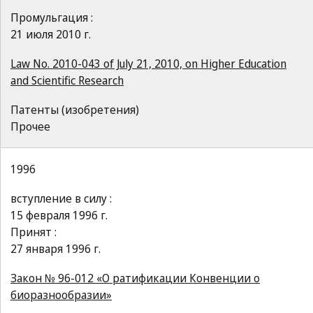
Промульгация :
21 июля 2010 г.
Law No. 2010-043 of July 21, 2010, on Higher Education
and Scientific Research
Патенты (изобретения)
Прочее
1996
вступление в силу :
15 февраля 1996 г.
Принят :
27 января 1996 г.
Закон № 96-012 «О ратификации Конвенции о
биоразнообразии»