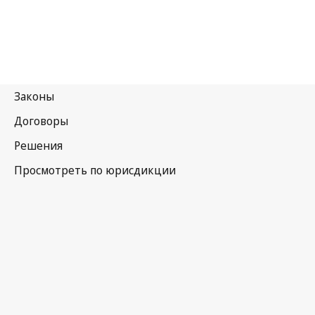
Буркина-Фасо